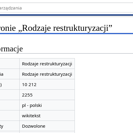
ronie „Rodzaje restrukturyzacji”
ormacje
Rodzaje restrukturyzacji
ia
Rodzaje restrukturyzacji
)
10 212
2255
pl - polski
wikitekst
ty
Dozwolone