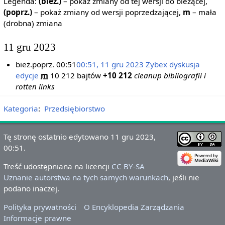
Legenda:
(bież.)
– pokaż zmiany od tej wersji do bieżącej,
(poprz.)
– pokaż zmiany od wersji poprzedzającej,
m
– mała
(drobna) zmiana
11 gru 2023
bież.
poprz.
00:51
00:51, 11 gru 2023
‎
Zybex
dyskusja
edycje
‎
m
10 212 bajtów
+10 212
‎
cleanup bibliografii i
rotten links
Kategoria
:
Przedsiębiorstwo
Tę stronę ostatnio edytowano 11 gru 2023,
00:51.
Treść udostępniana na licencji
CC BY-SA
Uznanie autorstwa na tych samych warunkach
, jeśli nie
podano inaczej.
Polityka prywatności
O Encyklopedia Zarządzania
Informacje prawne