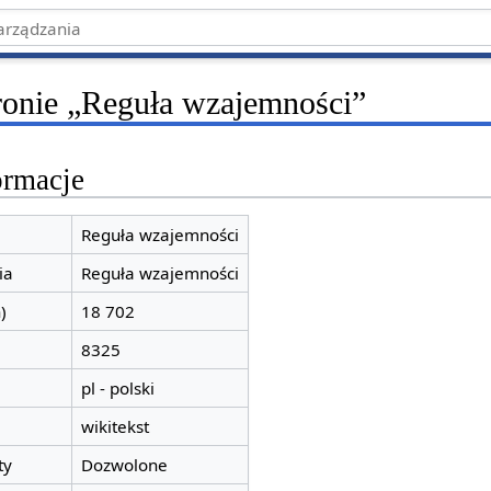
tronie „Reguła wzajemności”
ormacje
Reguła wzajemności
ia
Reguła wzajemności
)
18 702
8325
pl - polski
wikitekst
ty
Dozwolone