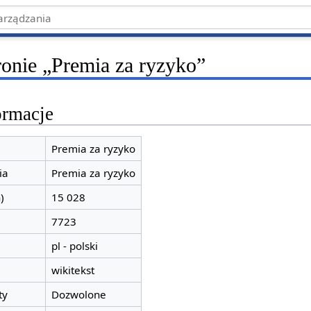
ronie „Premia za ryzyko”
ormacje
Premia za ryzyko
ia
Premia za ryzyko
)
15 028
7723
pl - polski
wikitekst
ty
Dozwolone