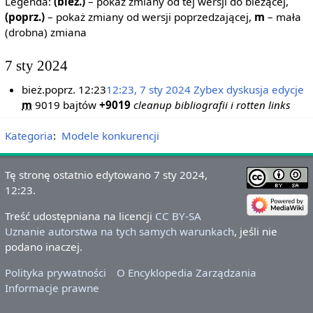
Legenda:
(bież.)
– pokaż zmiany od tej wersji do bieżącej,
(poprz.)
– pokaż zmiany od wersji poprzedzającej,
m
– mała
(drobna) zmiana
7 sty 2024
bież.
poprz.
12:23
12:23, 7 sty 2024
‎
Zybex
dyskusja
edycje
m
9019 bajtów
+9019
‎
cleanup bibliografii i rotten links
Kategoria
:
Modele konkurencji
Tę stronę ostatnio edytowano 7 sty 2024,
12:23.
Treść udostępniana na licencji
CC BY-SA
Uznanie autorstwa na tych samych warunkach
, jeśli nie
podano inaczej.
Polityka prywatności
O Encyklopedia Zarządzania
Informacje prawne