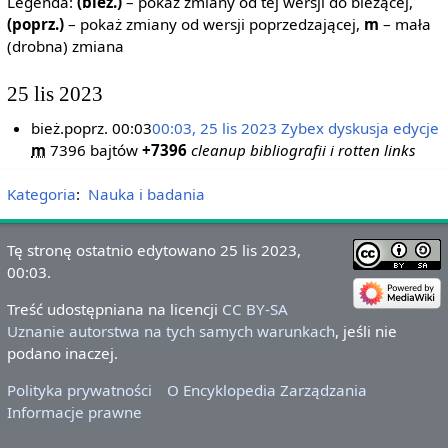
Legenda:
(bież.)
– pokaż zmiany od tej wersji do bieżącej,
(poprz.)
– pokaż zmiany od wersji poprzedzającej,
m
– mała
(drobna) zmiana
25 lis 2023
bież.
poprz.
00:03
00:03, 25 lis 2023
‎
Zybex
dyskusja
edycje
m
7396 bajtów
+7396
‎
cleanup bibliografii i rotten links
Kategoria
:
Nauka i badania
Tę stronę ostatnio edytowano 25 lis 2023,
00:03.
Treść udostępniana na licencji
CC BY-SA
Uznanie autorstwa na tych samych warunkach
, jeśli nie
podano inaczej.
Polityka prywatności
O Encyklopedia Zarządzania
Informacje prawne