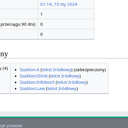
01:14, 10 sty 2024
1
 przeciągu 90 dni)
0
0
ony
 (4)
Szablon:A
(
tekst źródłowy
) (zabezpieczony)
Szablon:I5link
(
tekst źródłowy
)
Szablon:Infobox5
(
tekst źródłowy
)
Szablon:Law
(
tekst źródłowy
)
cje prawne