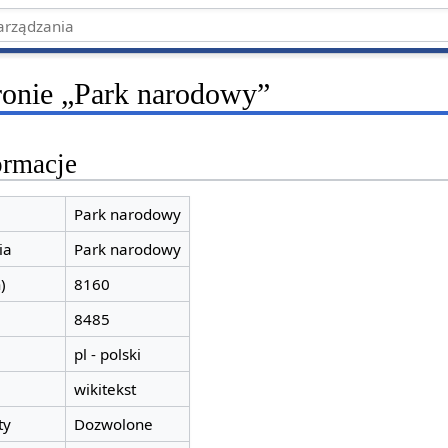
tronie „Park narodowy”
ormacje
Park narodowy
ia
Park narodowy
)
8160
8485
pl - polski
wikitekst
ty
Dozwolone