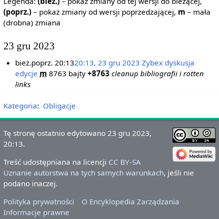
Legenda:
(bież.)
– pokaż zmiany od tej wersji do bieżącej,
(poprz.)
– pokaż zmiany od wersji poprzedzającej,
m
– mała
(drobna) zmiana
23 gru 2023
bież.
poprz.
20:13
20:13, 23 gru 2023
‎
Zybex
dyskusja
edycje
‎
m
8763 bajty
+8763
‎
cleanup bibliografii i rotten
links
Kategoria
:
Obligacje
Tę stronę ostatnio edytowano 23 gru 2023,
20:13.
Treść udostępniana na licencji
CC BY-SA
Uznanie autorstwa na tych samych warunkach
, jeśli nie
podano inaczej.
Polityka prywatności
O Encyklopedia Zarządzania
Informacje prawne