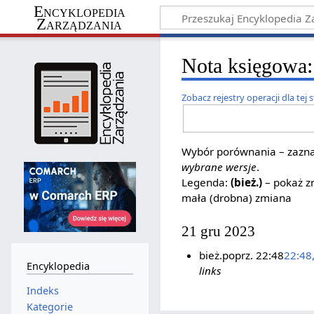
Encyklopedia
Zarządzania
Nota księgowa: 
Zobacz rejestry operacji dla tej 
Wybór porównania – zaznac
wybrane wersje
.
Legenda:
(bież.)
– pokaż zm
mała (drobna) zmiana
21 gru 2023
bież.
poprz.
22:48
22:48
Encyklopedia
links
Indeks
Kategorie