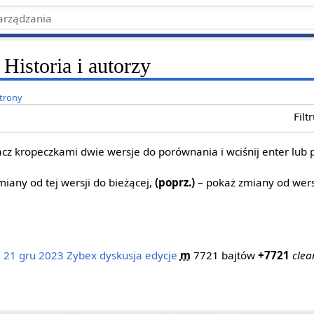
Historia i autorzy
strony
Filt
z kropeczkami dwie wersje do porównania i wciśnij enter lub 
iany od tej wersji do bieżącej,
(poprz.)
– pokaż zmiany od wers
, 21 gru 2023
‎
Zybex
dyskusja
edycje
‎
m
7721 bajtów
+7721
‎
clea