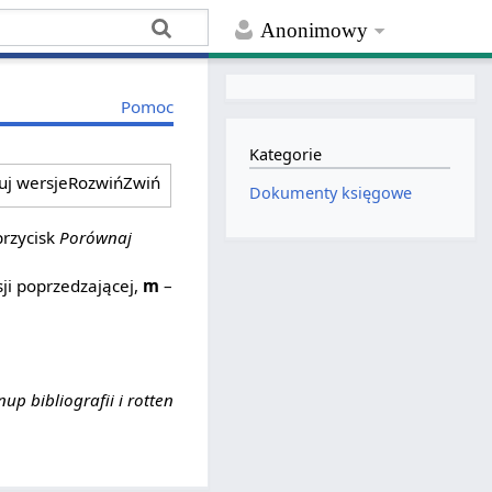
Anonimowy
Pomoc
Kategorie
ruj wersje
Rozwiń
Zwiń
Dokumenty księgowe
przycisk
Porównaj
ji poprzedzającej,
m
–
nup bibliografii i rotten