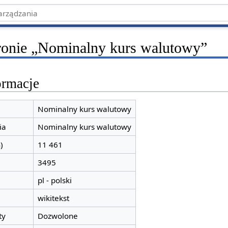
tronie „Nominalny kurs walutowy”
ormacje
Nominalny kurs walutowy
ia
Nominalny kurs walutowy
)
11 461
3495
pl - polski
wikitekst
ty
Dozwolone