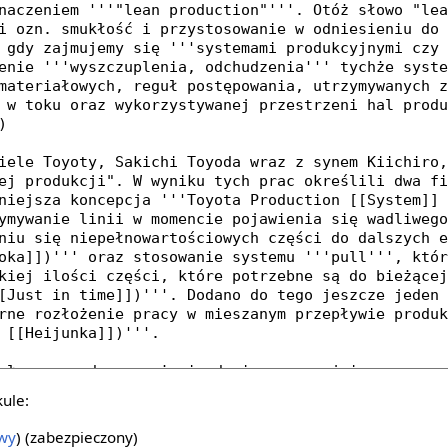
kule:
owy
) (zabezpieczony)