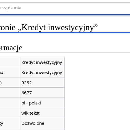
ronie „Kredyt inwestycyjny”
ormacje
Kredyt inwestycyjny
ia
Kredyt inwestycyjny
)
9232
6677
pl - polski
wikitekst
ty
Dozwolone