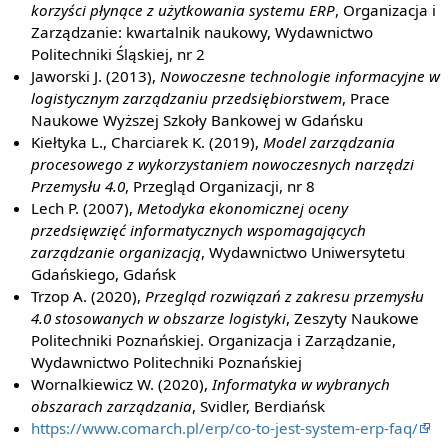
korzyści płynące z użytkowania systemu ERP
, Organizacja i
Zarządzanie: kwartalnik naukowy, Wydawnictwo
Politechniki Śląskiej, nr 2
Jaworski J. (2013),
Nowoczesne technologie informacyjne w
logistycznym zarządzaniu przedsiębiorstwem
, Prace
Naukowe Wyższej Szkoły Bankowej w Gdańsku
Kiełtyka L., Charciarek K. (2019),
Model zarządzania
procesowego z wykorzystaniem nowoczesnych narzędzi
Przemysłu 4.0
, Przegląd Organizacji, nr 8
Lech P. (2007),
Metodyka ekonomicznej oceny
przedsięwzięć informatycznych wspomagających
zarządzanie organizacją
, Wydawnictwo Uniwersytetu
Gdańskiego, Gdańsk
Trzop A. (2020),
Przegląd rozwiązań z zakresu przemysłu
4.0 stosowanych w obszarze logistyki
, Zeszyty Naukowe
Politechniki Poznańskiej. Organizacja i Zarządzanie,
Wydawnictwo Politechniki Poznańskiej
Wornalkiewicz W. (2020),
Informatyka w wybranych
obszarach zarządzania
, Svidler, Berdiańsk
https://www.comarch.pl/erp/co-to-jest-system-erp-faq/