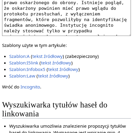
Szablony użyte w tym artykule:
Szablon:A
(
tekst źródłowy
) (zabezpieczony)
Szablon:I5link
(
tekst źródłowy
)
Szablon:Infobox5
(
tekst źródłowy
)
Szablon:Law
(
tekst źródłowy
)
Wróć do
Incognito
.
Wyszukiwarka tytułów haseł do
linkowania
Wyszukiwarka umożliwia znalezienie propozycji tytułów
haseł do linkowania. Wymagane jest wpisanie min. 4