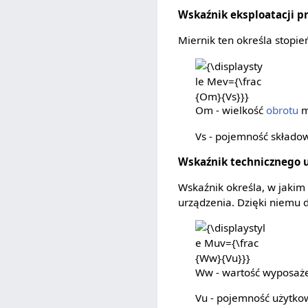
Wskaźnik eksploatacji p
Miernik ten określa stopi
{\displaystyle
Mev={\frac
{Om}{Vs}}}
Om - wielkość
obrotu
m
Vs - pojemność składo
Wskaźnik technicznego 
Wskaźnik określa, w jakim
urządzenia. Dzięki niemu
{\displaystyle
Muv={\frac
{Ww}{Vu}}}
Ww - wartość wyposaże
Vu - pojemność użytk