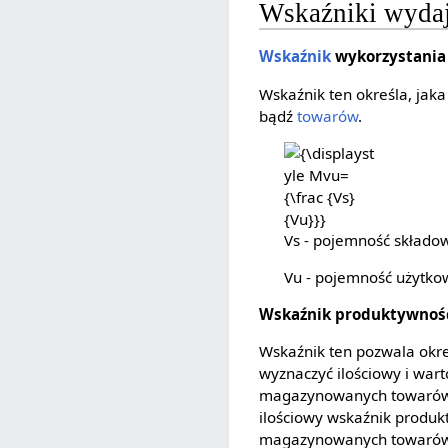
Wskaźniki wyda
Wskaźnik
wykorzystania
Wskaźnik ten określa, jak
bądź
towarów
.
{\displaystyle
Mvu={\frac
{Vs}{Vu}}}
Vs - pojemność składo
Vu - pojemność użytk
Wskaźnik produktywnoś
Wskaźnik ten pozwala okre
wyznaczyć ilościowy i war
magazynowanych towarów
ilościowy wskaźnik produ
magazynowanych towarów 