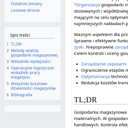
Ostatnie zmiany
"
Organizacja
gospodarki m
Losowa strona
stosowanych i współdziała
mających na celu optymaln
najmniejszych nakładach pr
Ważnym aspektem dla prze
Spis treści
Sprawne i efektywne fun
1
TL;DR
zyski
. Niepoprawne
zarzą
2
Metody analizy
Celem kontroli i oceny go
gospodarki magazynowej
3
Wskaźniki wydajności
Zarządzanie zapasami
4
Operacyjne logistyczne
Ograniczenie etapów
wskaźniki pracy
Optymalizacja
technolo
magazynu
Redukcja kosztów tran
5
Wskaźniki kosztowe
działalności magazynów
6
Bibliografia
TL;DR
Gospodarka magazynowa to
materialnych. W gospodar
handlowych. Kontrola efek