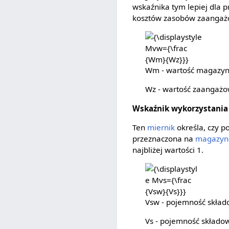
wskaźnika tym lepiej dla 
kosztów zasobów zaangaż
{\displaystyle
Mvw={\frac
{Wm}{Wz}}}
Wm - wartość magazy
Wz - wartość zaangaż
Wskaźnik wykorzystania
Ten
miernik
określa, czy p
przeznaczona na
magazyn
najbliżej wartości 1.
{\displaystyle
Mvs={\frac
{Vsw}{Vs}}}
Vsw - pojemność skła
Vs - pojemność składo