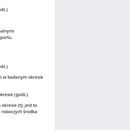
dz.)
nalnymi
portu.
dz.)
o w badanym okresie
resie (godz.)
esie (t); jest to
i roboczych środka