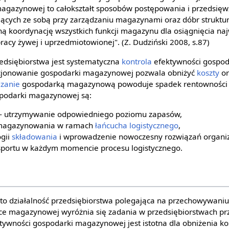
agazynowej to całokształt sposobów postępowania i przedsię
jących ze sobą przy zarządzaniu magazynami oraz dóbr struktur
ą koordynację wszystkich funkcji magazynu dla osiągnięcia naj
acy żywej i uprzedmiotowionej". (Z. Dudziński 2008, s.87)
dsiębiorstwa jest systematyczna
kontrola
efektywności gospo
kcjonowanie gospodarki magazynowej pozwala obniżyć
koszty
or
dzanie
gospodarką magazynową powoduje spadek rentowności p
spodarki magazynowej są:
- utrzymywanie odpowiedniego poziomu zapasów,
 magazynowania w ramach
łańcucha logistycznego
,
gii
składowania
i wprowadzenie nowoczesny rozwiązań organiz
sportu w każdym momencie procesu logistycznego.
 działalność przedsiębiorstwa polegająca na przechowywaniu 
ce magazynowej wyróżnia się zadania w przedsiębiorstwach pr
tywności gospodarki magazynowej jest istotna dla obniżenia kos