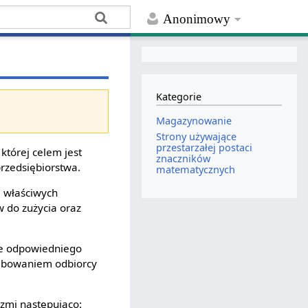
Anonimowy
Kategorie
Magazynowanie
Strony używające
przestarzałej postaci
 której celem jest
znaczników
rzedsiębiorstwa.
matematycznych
e właściwych
 do zużycia oraz
ie odpowiedniego
rzebowaniem odbiorcy
rzmi następująco: