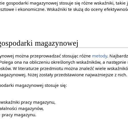
zie gospodarki magazynowej stosuje się różne wskaźniki, takie 
sztowe i ekonomiczne. Wskaźniki te służą do oceny efektywności
gospodarki magazynowej
zynowej można przeprowadzać stosując różne
metody
. Najbard
 Polega ona na obliczeniu określonych wskaźników, a następnie n
osków. W literaturze przedmiotu można znaleźć wiele wskaźnik
agazynowej. Niżej zostały przedstawione najważniejsze z nich.
spodarki magazynowej stosuje się:
 wskaźniki pracy magazynu,
iałalności magazynów,
e
pracy magazynu.