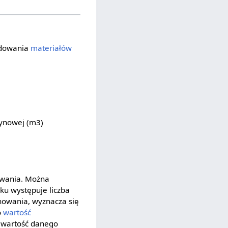
ładowania
materiałów
ynowej (m3)
owania. Można
ku występuje liczba
owania, wyznacza się
o
wartość
 wartość danego