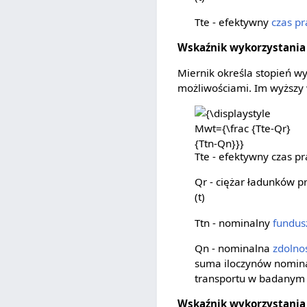
Tte - efektywny
czas pr
Wskaźnik wykorzystani
Miernik określa stopień w
możliwościami. Im wyższy 
{\displaystyle
Mwt={\frac
{Tte-Qr}{Ttn-
Tte - efektywny czas 
Qn}}}
Qr - ciężar ładunków
(t)
Ttn - nominalny
fundus
Qn - nominalna
zdolno
suma iloczynów nominal
transportu w badanym 
Wskaźnik wykorzystania