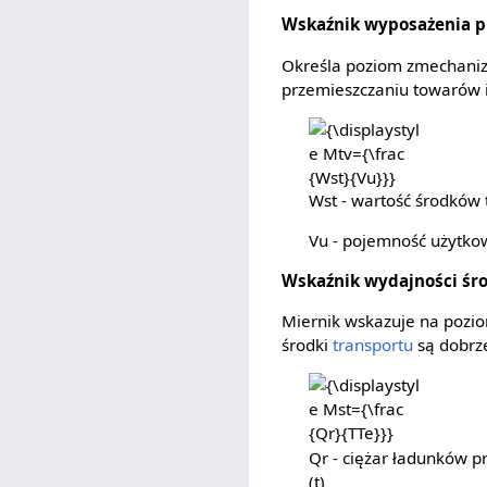
Wskaźnik wyposażenia p
Określa poziom zmechaniz
przemieszczaniu towarów 
{\displaystyle
Mtv={\frac
{Wst}{Vu}}}
Wst - wartość środków
Vu - pojemność użytk
Wskaźnik wydajności ś
Miernik wskazuje na pozi
środki
transportu
są dobrz
{\displaystyle
Mst={\frac
{Qr}{TTe}}}
Qr - ciężar ładunków
(t)