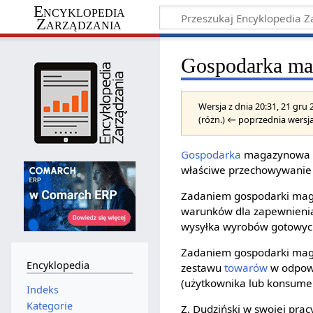
Encyklopedia
Zarządzania
Gospodarka m
Wersja z dnia 20:31, 21 gru
(różn.) ← poprzednia wersja
Gospodarka
magazynowa 
właściwe przechowywanie 
Zadaniem gospodarki ma
warunków dla zapewnienia
wysyłka wyrobów gotowyc
Zadaniem gospodarki mag
Encyklopedia
zestawu
towarów
w odpowi
(użytkownika lub konsume
Indeks
Kategorie
Z. Dudziński w swojej pra