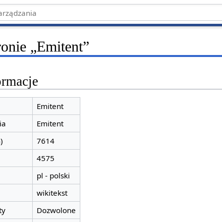
ronie „Emitent”
ormacje
Emitent
ia
Emitent
)
7614
4575
pl - polski
wikitekst
ty
Dozwolone