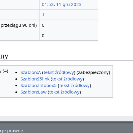
01:53, 11 gru 2023
1
 przeciągu 90 dni)
0
0
ony
 (4)
Szablon:A
(
tekst źródłowy
) (zabezpieczony)
Szablon:I5link
(
tekst źródłowy
)
Szablon:Infobox5
(
tekst źródłowy
)
Szablon:Law
(
tekst źródłowy
)
cje prawne