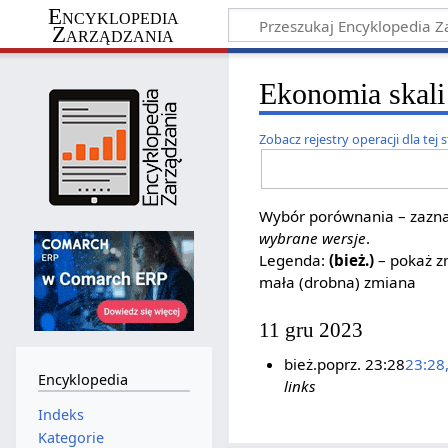
Encyklopedia
Zarządzania
Ekonomia skali 
Zobacz rejestry operacji dla tej 
Wybór porównania – zaznac
wybrane wersje
.
Legenda:
(bież.)
– pokaż zm
mała (drobna) zmiana
11 gru 2023
bież.
poprz.
23:28
23:28
Encyklopedia
links
Indeks
Kategorie