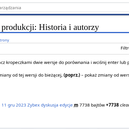
produkcji: Historia i autorzy
strony
Filt
z kropeczkami dwie wersje do porównania i wciśnij enter lub 
iany od tej wersji do bieżącej,
(poprz.)
– pokaż zmiany od wers
, 11 gru 2023
‎
Zybex
dyskusja
edycje
‎
m
7738 bajtów
+7738
‎
clea