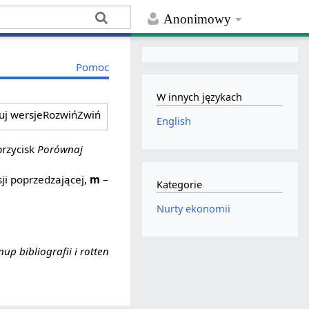
Anonimowy
Pomoc
W innych językach
ruj wersje
Rozwiń
Zwiń
English
przycisk
Porównaj
ji poprzedzającej,
m
–
Kategorie
Nurty ekonomii
nup bibliografii i rotten