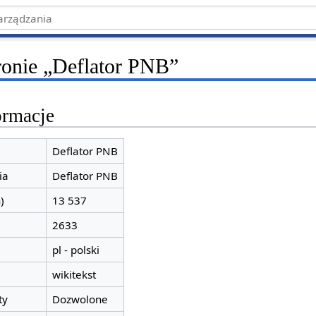
tronie „Deflator PNB”
ormacje
Deflator PNB
ia
Deflator PNB
)
13 537
2633
pl - polski
wikitekst
ty
Dozwolone