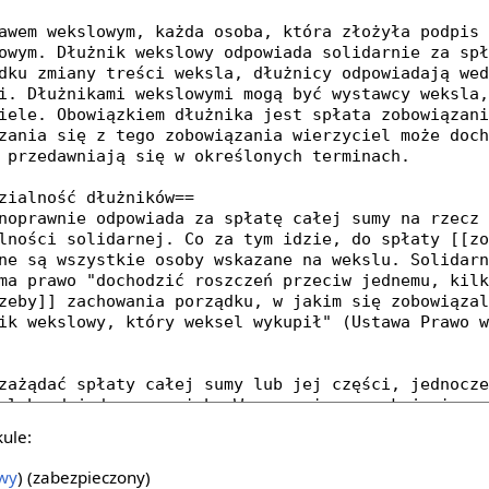
kule:
owy
) (zabezpieczony)