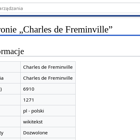
ronie „Charles de Freminville”
ormacje
Charles de Freminville
ia
Charles de Freminville
)
6910
1271
pl - polski
wikitekst
ty
Dozwolone