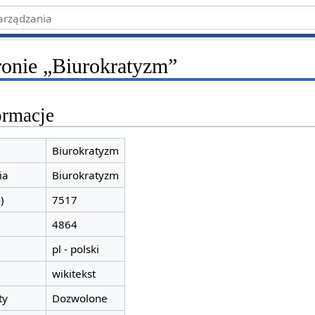
tronie „Biurokratyzm”
ormacje
Biurokratyzm
ia
Biurokratyzm
)
7517
4864
pl - polski
wikitekst
ty
Dozwolone