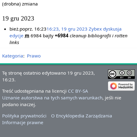
(drobna) zmiana
19 gru 2023
bież.
poprz.
16:23
16:23, 19 gru 2023
‎
Zybex
dyskusja
edycje
‎
m
6984 bajty
+6984
‎
cleanup bibliografii i rotten
links
Kategoria
:
Prawo
Tę stronę ostatnio edytowano 19 gru 2023,
16:23.
Treść udostępniana na licencji
CC BY-SA
Uznanie autorstwa na tych samych warunkach
, jeśli nie
podano inaczej.
Polityka prywatności
O Encyklopedia Zarządzania
Informacje prawne